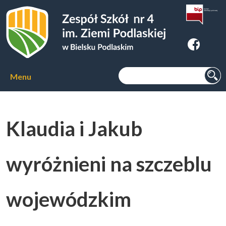
Zespoł Szkół nr 4 im. Ziemi
Podlaskiej w Bielsku Podlaskim
Szukaj:
Menu
Aktualności
Klaudia i Jakub
O szkole
▼
wyróżnieni na szczeblu
Kierunki kształcenia
▼
wojewódzkim
Kursy zawodowe
▼
Internat