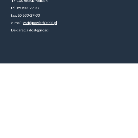
17-100 Bielsk Podlaski
tel. 85 833-27-37
fax: 85 833-27-33
e-mail:
zs4@powiatbielski.pl
Deklaracja dostępności