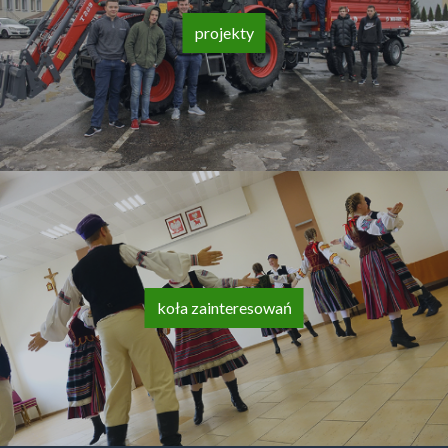
projekty
koła zainteresowań