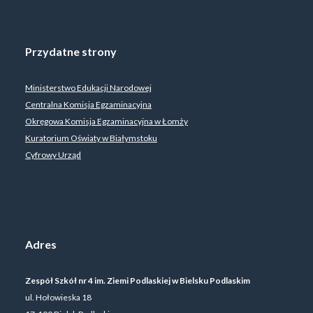
Przydatne strony
Ministerstwo Edukacji Narodowej
Centralna Komisja Egzaminacyjna
Okręgowa Komisja Egzaminacyjna w Łomży
Kuratorium Oświaty w Białymstoku
Cyfrowy Urząd
Adres
Zespół Szkół nr 4 im. Ziemi Podlaskiej w Bielsku Podlaskim
ul. Hołowieska 18