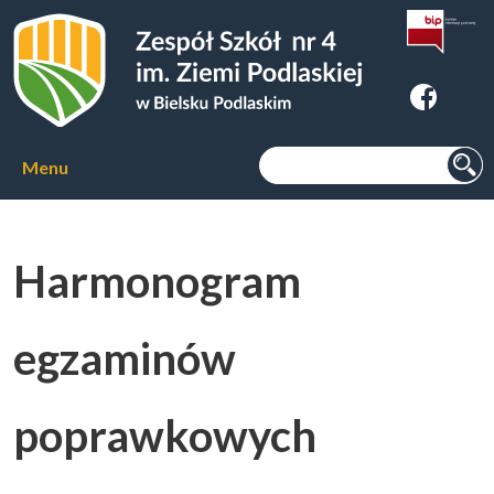
Zespoł Szkół nr 4 im. Ziemi
Podlaskiej w Bielsku Podlaskim
Szukaj:
Menu
Aktualności
Harmonogram
O szkole
▼
egzaminów
Kierunki kształcenia
▼
poprawkowych
Kursy zawodowe
▼
Internat