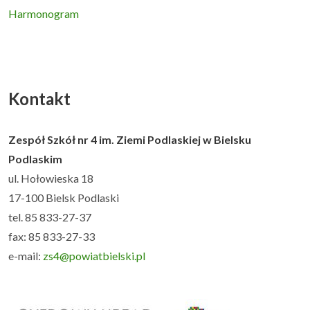
Harmonogram
Uczeń i rodzic
▼
Podlaskie Kukułki
▼
Kontakt
Rekrutacja
▼
Zespół Szkół nr 4 im. Ziemi Podlaskiej w Bielsku
Kontakt
Podlaskim
ul. Hołowieska 18
17-100 Bielsk Podlaski
tel. 85 833-27-37
fax: 85 833-27-33
e-mail:
zs4@powiatbielski.pl