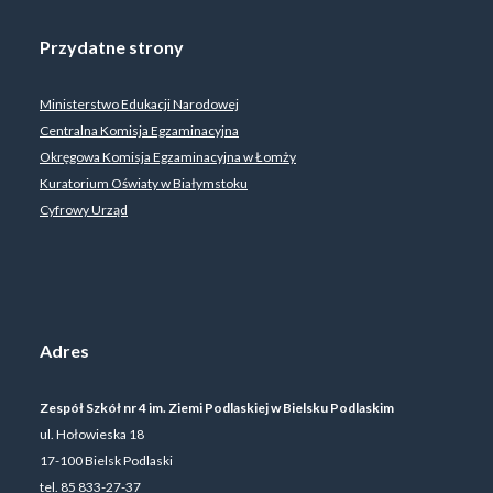
Przydatne strony
Ministerstwo Edukacji Narodowej
Centralna Komisja Egzaminacyjna
Okręgowa Komisja Egzaminacyjna w Łomży
Kuratorium Oświaty w Białymstoku
Cyfrowy Urząd
Adres
Zespół Szkół nr 4 im. Ziemi Podlaskiej w Bielsku Podlaskim
ul. Hołowieska 18
17-100 Bielsk Podlaski
tel. 85 833-27-37