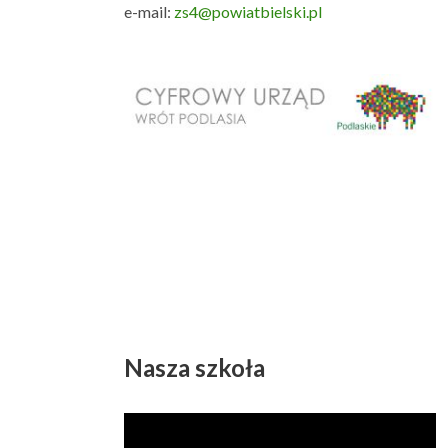
e-mail:
zs4@powiatbielski.pl
Nasza szkoła
Odtwarzacz