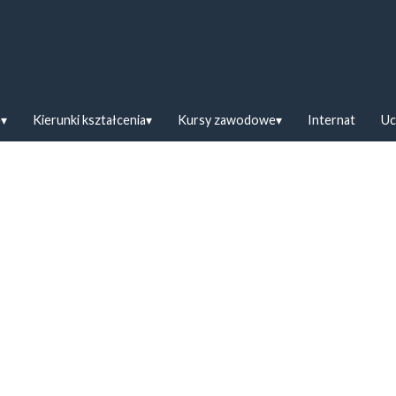
askiej w Bielsku Podlaskim
e
Kierunki kształcenia
Kursy zawodowe
Internat
Uc