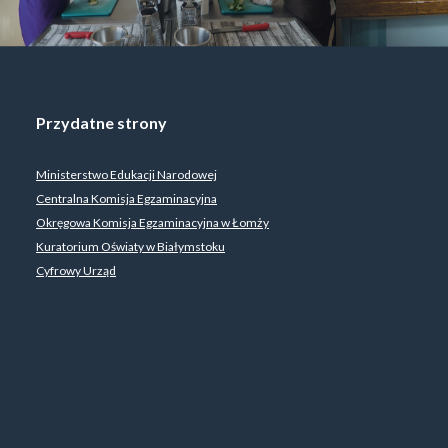
Przydatne strony
Ministerstwo Edukacji Narodowej
Centralna Komisja Egzaminacyjna
Okręgowa Komisja Egzaminacyjna w Łomży
Kuratorium Oświaty w Białymstoku
Cyfrowy Urząd