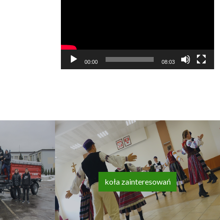
video
00:00
08:03
koła zainteresowań