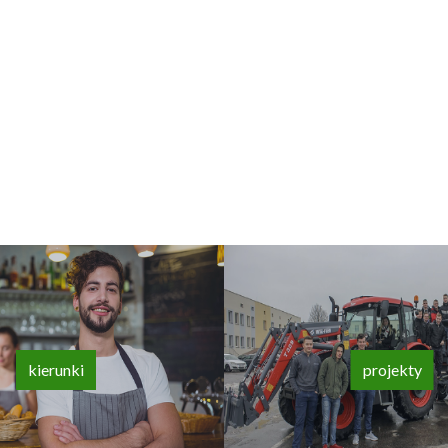
kierunki
projekty