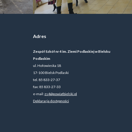
Adres
Zespół Szkół nr 4 im. Ziemi Podlaskiej w Bielsku
Podlaskim
ul. Hołowieska 18
17-100 Bielsk Podlaski
tel. 85 833-27-37
fax: 85 833-27-33
e-mail:
zs4@powiatbielski.pl
Deklaracja dostępności