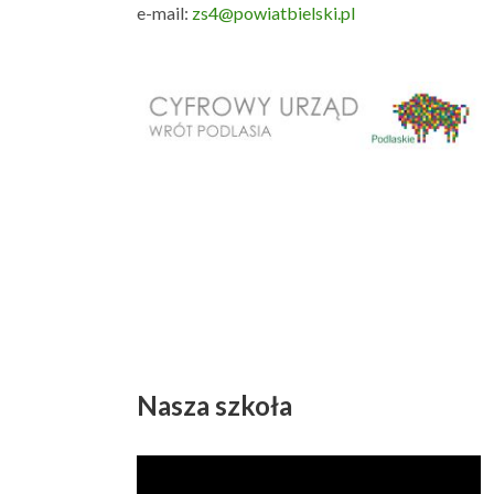
e-mail:
zs4@powiatbielski.pl
Nasza szkoła
Odtwarzacz