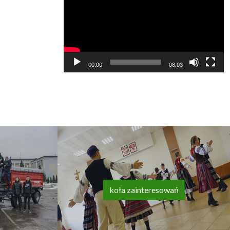
video
00:00
08:03
koła zainteresowań