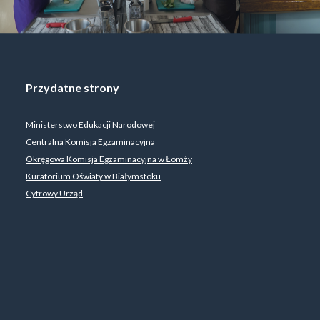
Przydatne strony
Ministerstwo Edukacji Narodowej
Centralna Komisja Egzaminacyjna
Okręgowa Komisja Egzaminacyjna w Łomży
Kuratorium Oświaty w Białymstoku
Cyfrowy Urząd