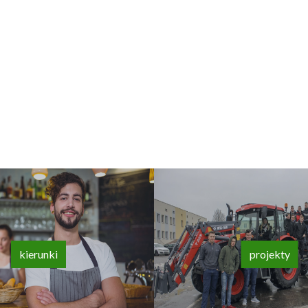
kierunki
projekty