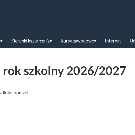
askiej w Bielsku Podlaskim
e
Kierunki kształcenia
Kursy zawodowe
Internat
Uc
 rok szkolny 2026/2027
linku poniżej: