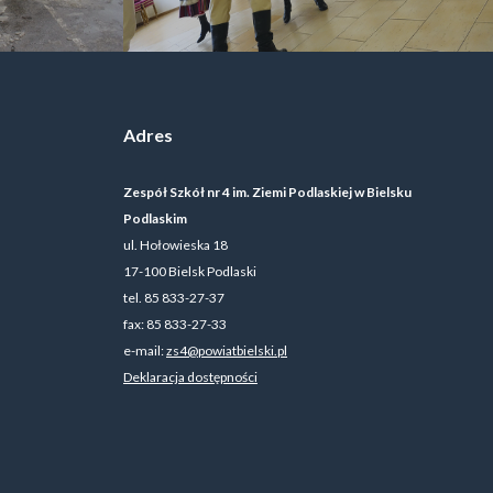
Adres
Zespół Szkół nr 4 im. Ziemi Podlaskiej w Bielsku
Podlaskim
ul. Hołowieska 18
17-100 Bielsk Podlaski
tel. 85 833-27-37
fax: 85 833-27-33
e-mail:
zs4@powiatbielski.pl
Deklaracja dostępności