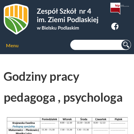
Zespoł Szkół nr 4 im. Ziemi
Podlaskiej w Bielsku Podlaskim
Szukaj:
Menu
Aktualności
Godziny pracy
O szkole
▼
pedagoga , psychologa
Kierunki kształcenia
▼
Kursy zawodowe
▼
Internat