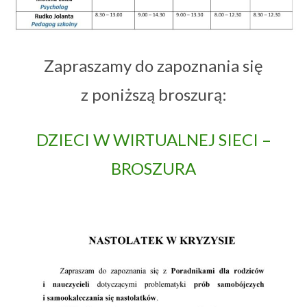
Uczeń i rodzic
▼
Zapraszamy do zapoznania się
Podlaskie Kukułki
▼
z poniższą broszurą:
Rekrutacja
▼
DZIECI W WIRTUALNEJ SIECI –
Kontakt
BROSZURA