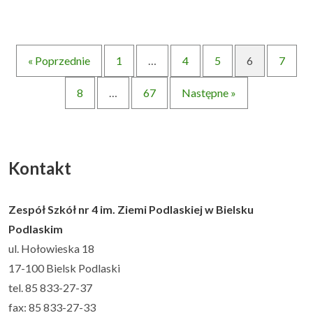
« Poprzednie
1
…
4
5
6
7
8
…
67
Następne »
Kontakt
Zespół Szkół nr 4 im. Ziemi Podlaskiej w Bielsku
Podlaskim
ul. Hołowieska 18
17-100 Bielsk Podlaski
tel. 85 833-27-37
fax: 85 833-27-33