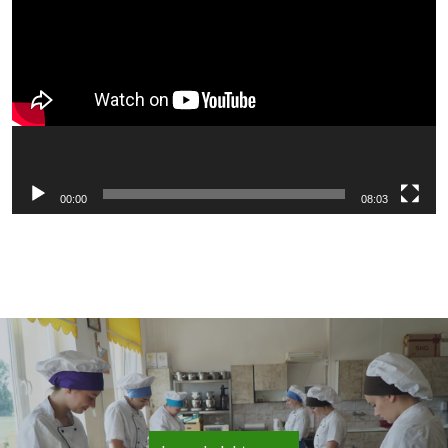
video
00:00
08:03