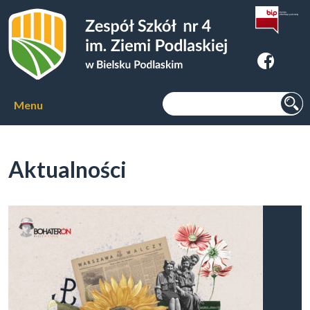
Zespoł Szkół nr 4 im. Ziemi
Podlaskiej w Bielsku Podlaskim
Szukaj:
Menu
Aktualności
Aktualności
O szkole
▼
Kierunki kształcenia
▼
Kursy zawodowe
▼
Internat