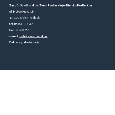
Zespół Szkół nr 4 im. Ziemi Podlaskiej w Bielsku Podlaskim
ul. Hołowieska 18
17-100 Bielsk Podlaski
tel. 85 833-27-37
fax: 85 833-27-33
e-mail:
zs4@powiatbielski.pl
Deklaracja dostępności