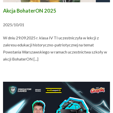
Akcja BohaterON 2025
Uczeń i rodzic
▼
2025/10/01
Podlaskie Kukułki
▼
W dniu 29.09.2025 r. klasa IV TI uczestniczyła w lekcji z
Rekrutacja
▼
zakresu edukacji historyczno-patriotycznej na temat
Powstania Warszawskiego w ramach uczestnictwa szkoły w
Kontakt
akcji BohaterON [...]