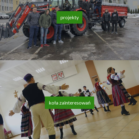
projekty
koła zainteresowań