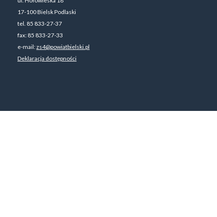
ul. Hołowieska 18
17-100 Bielsk Podlaski
tel. 85 833-27-37
fax: 85 833-27-33
e-mail:
zs4@powiatbielski.pl
Deklaracja dostępności