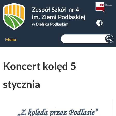
Zespoł Szkół nr 4 im. Ziemi
Podlaskiej w Bielsku Podlaskim
Szukaj:
Menu
Aktualności
Koncert kolęd 5
O szkole
▼
stycznia
Kierunki kształcenia
▼
Kursy zawodowe
▼
Internat