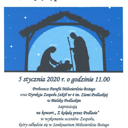
Uczeń i rodzic
▼
Podlaskie Kukułki
▼
Rekrutacja
▼
Kontakt