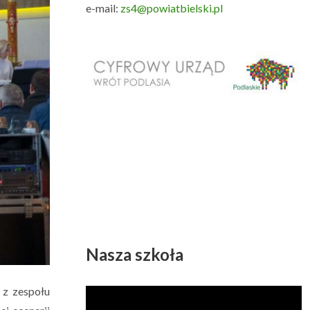
e-mail:
zs4@powiatbielski.pl
Nasza szkoła
 z zespołu
Odtwarzacz