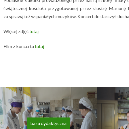
Podlaskie Kukułki prowadzonego przez naszą szkołę miały ok
świątecznej kościoła przygotowanej przez siostrę Marionę 
za sprawą też wspaniałych muzyków. Koncert dostarczył słuch
Więcej zdjęć
tutaj
Film z koncertu
tutaj
baza dydaktyczna