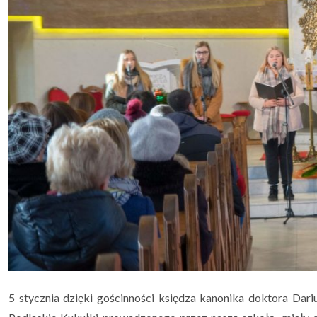
5 stycznia dzięki gościnności księdza kanonika doktora Dar