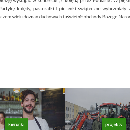
azję wystąpić w koncercie „Z kolędą przez Podlasie”. W piękne
Partykę kolędy, pastorałki i piosenki świąteczne wybrzmiały
aczom wielu doznań duchowych i uświetnił obchody Bożego Narod
kierunki
projekty