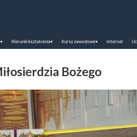
askiej w Bielsku Podlaskim
e
Kierunki kształcenia
Kursy zawodowe
Internat
Uc
Miłosierdzia Bożego