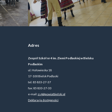
Adres
Zespół Szkół nr 4 im. Ziemi Podlaskiej w Bielsku
Podlaskim
ul. Hołowieska 18
17-100 Bielsk Podlaski
tel. 85 833-27-37
fax: 85 833-27-33
e-mail:
zs4@powiatbielski.pl
Deklaracja dostępności