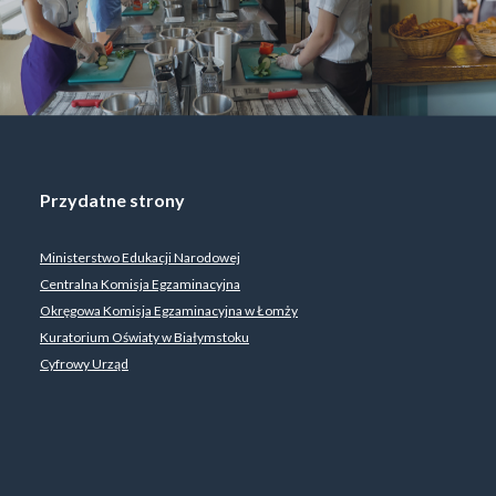
Przydatne strony
Ministerstwo Edukacji Narodowej
Centralna Komisja Egzaminacyjna
Okręgowa Komisja Egzaminacyjna w Łomży
Kuratorium Oświaty w Białymstoku
Cyfrowy Urząd