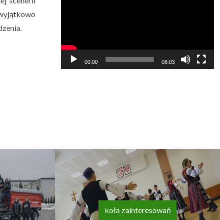
j scenerii
video
 wyjątkowo
zenia.
00:00
08:03
koła zainteresowań