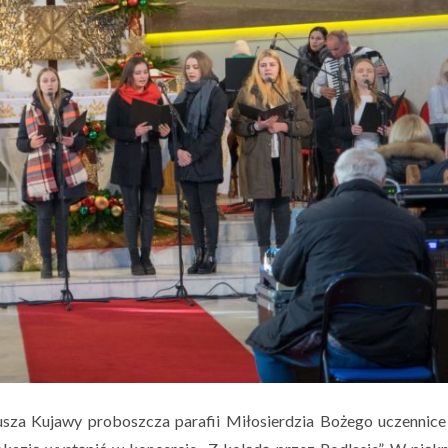
iusza Kujawy proboszcza parafii Miłosierdzia Bożego uczennice