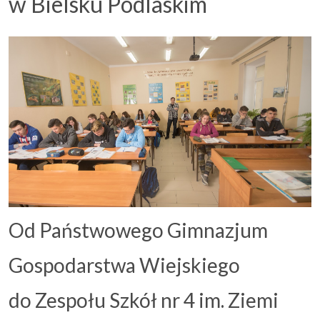
w Bielsku Podlaskim
Uczeń i rodzic
▼
Podlaskie Kukułki
▼
Rekrutacja
▼
Kontakt
Od Państwowego Gimnazjum
Gospodarstwa Wiejskiego
do Zespołu Szkół nr 4 im. Ziemi