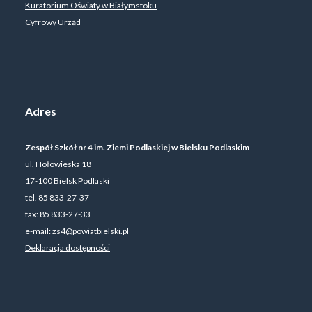
Kuratorium Oświaty w Białymstoku
Cyfrowy Urząd
Adres
Zespół Szkół nr 4 im. Ziemi Podlaskiej w Bielsku Podlaskim
ul. Hołowieska 18
17-100 Bielsk Podlaski
tel. 85 833-27-37
fax: 85 833-27-33
e-mail:
zs4@powiatbielski.pl
Deklaracja dostępności