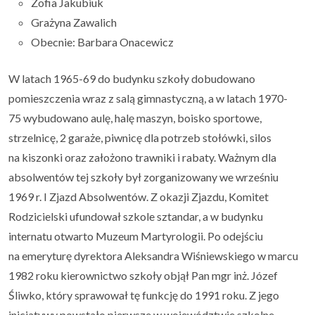
Zofia Jakubiuk
Grażyna Zawalich
Obecnie: Barbara Onacewicz
W latach 1965-69 do budynku szkoły dobudowano
pomieszczenia wraz z salą gimnastyczną, a w latach 1970-
75 wybudowano aulę, halę maszyn, boisko sportowe,
strzelnicę, 2 garaże, piwnicę dla potrzeb stołówki, silos
na kiszonki oraz założono trawniki i rabaty. Ważnym dla
absolwentów tej szkoły był zorganizowany we wrześniu
1969 r. I Zjazd Absolwentów. Z okazji Zjazdu, Komitet
Rodzicielski ufundował szkole sztandar, a w budynku
internatu otwarto Muzeum Martyrologii. Po odejściu
na emeryturę dyrektora Aleksandra Wiśniewskiego w marcu
1982 roku kierownictwo szkoły objął Pan mgr inż. Józef
Śliwko, który sprawował tę funkcję do 1991 roku. Z jego
inicjatywy powstało pierwsze w województwie szkolne