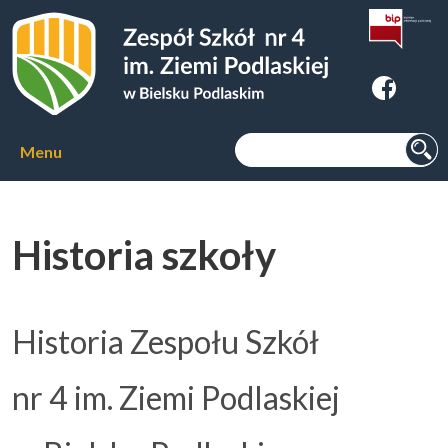
Zespoł Szkół nr 4 im. Ziemi
Podlaskiej w Bielsku Podlaskim
Szukaj:
Menu
Aktualności
Historia szkoły
O szkole
▼
Kierunki kształcenia
▼
Historia Zespołu Szkół
Kursy zawodowe
▼
nr 4 im. Ziemi Podlaskiej
Internat