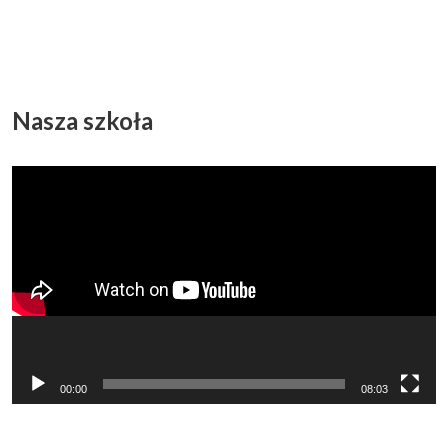
Nasza szkoła
Odtwarzacz
video
00:00
08:03