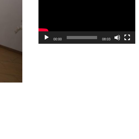
video
00:00
08:03