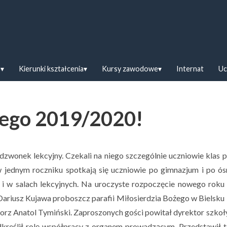
askiej w Bielsku Podlaskim
e
Kierunki kształcenia
Kursy zawodowe
Internat
Uc
nego 2019/2020!
dzwonek lekcyjny. Czekali na niego szczególnie uczniowie klas 
 jednym roczniku spotkają się uczniowie po gimnazjum i po ósm
 i w salach lekcyjnych. Na uroczyste rozpoczęcie nowego roku
Dariusz Kujawa proboszcz parafii Miłosierdzia Bożego w Bielsku
gorz Anatol Tymiński. Zaproszonych gości powitał dyrektor szkoł
odkreślił rolę współpracy z organem prowadzącym. Przedstawił 