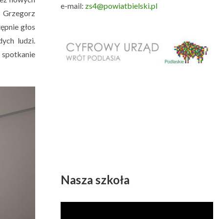
e-mail:
zs4@powiatbielski.pl
l Grzegorz
ępnie głos
ych ludzi.
 spotkanie
Nasza szkoła
Odtwarzacz