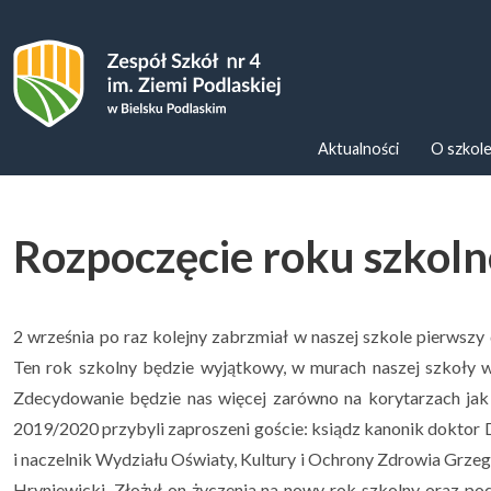
Zespoł Szkół nr 4 im. Ziemi Podl
Aktualności
O szkol
Rozpoczęcie roku szkol
2 września po raz kolejny zabrzmiał w naszej szkole pierwszy 
Ten rok szkolny będzie wyjątkowy, w murach naszej szkoły w
Zdecydowanie będzie nas więcej zarówno na korytarzach jak
2019/2020 przybyli zaproszeni goście: ksiądz kanonik doktor 
i naczelnik Wydziału Oświaty, Kultury i Ochrony Zdrowia Grze
Hryniewicki. Złożył on życzenia na nowy rok szkolny oraz p