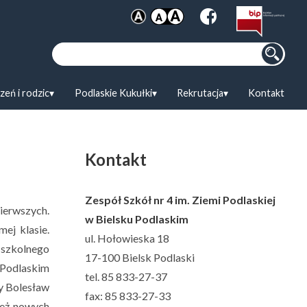
Szukaj:
zeń i rodzic
Podlaskie Kukułki
Rekrutacja
Kontakt
Kontakt
Zespół Szkół nr 4 im. Ziemi Podlaskiej
pierwszych.
w Bielsku Podlaskim
ej klasie.
ul. Hołowieska 18
 szkolnego
17-100 Bielsk Podlaski
 Podlaskim
tel. 85 833-27-37
y Bolesław
fax: 85 833-27-33
też nowych