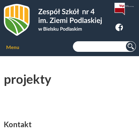
Zespoł Szkół nr 4 im. Ziemi
Podlaskiej w Bielsku Podlaskim
Szukaj:
Menu
Aktualności
projekty
O szkole
▼
Kierunki kształcenia
▼
Kursy zawodowe
▼
Kontakt
Internat