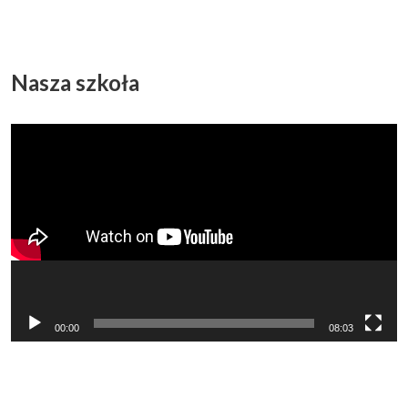
Nasza szkoła
Odtwarzacz
video
00:00
08:03