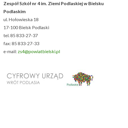
Zespół Szkół nr 4 im. Ziemi Podlaskiej w Bielsku
Podlaskim
Uczeń i rodzic
▼
ul. Hołowieska 18
17-100 Bielsk Podlaski
Podlaskie Kukułki
▼
tel. 85 833-27-37
fax: 85 833-27-33
Rekrutacja
▼
e-mail:
zs4@powiatbielski.pl
Kontakt