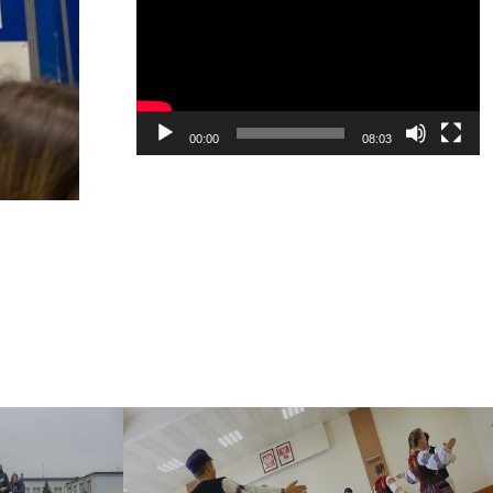
video
00:00
08:03