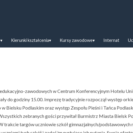
askiej w Bielsku Podlaskim
e
Kierunki kształcenia
Kursy zawodowe
Internat
Uc
ch edukacyjno-zawodowych w Centrum Konferencyjnym Hotelu Un
wały do godziny 15.00. Imprezę tradycyjnie rozpoczął występ orkie
 w Bielsku Podlaskim oraz występ Zespołu Pieśni i Tańca Podlask
 Wszystkich zebranych gości przywitał Burmistrz Miasta Bielsk Po
 W trakcie targów uczniowie szkół gimnazjalnych/podstawowych m
czniami tych szkół i zadać im nurtujące ich pytania. Swoją ofertę