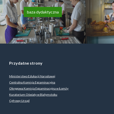
baza dydaktyczna
Przydatne strony
Ministerstwo Edukacji Narodowej
Centralna Komisja Egzaminacyjna
Okręgowa Komisja Egzaminacyjna w Łomży
Kuratorium Oświaty w Białymstoku
Cyfrowy Urząd