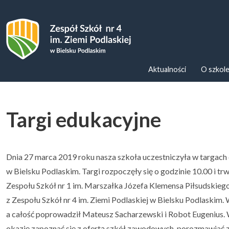
Zespoł Szkół nr 4 im. Ziemi Podl
Aktualności
O szkol
Targi edukacyjne
Dnia 27 marca 2019 roku nasza szkoła uczestniczyła w targa
w Bielsku Podlaskim. Targi rozpoczęły się o godzinie 10.00 i tr
Zespołu Szkół nr 1 im. Marszałka Józefa Klemensa Piłsudskiego
z Zespołu Szkół nr 4 im. Ziemi Podlaskiej w Bielsku Podlaskim.
a całość poprowadził Mateusz Sacharzewski i Robot Eugenius.
okazję zapoznać się z ofertą szkół zawodowych, porozmawiać z u