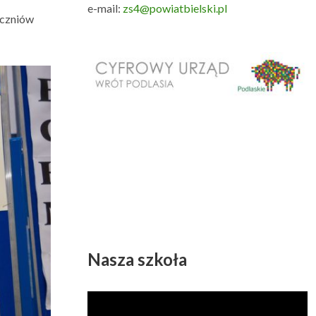
e-mail:
zs4@powiatbielski.pl
uczniów
Nasza szkoła
Odtwarzacz