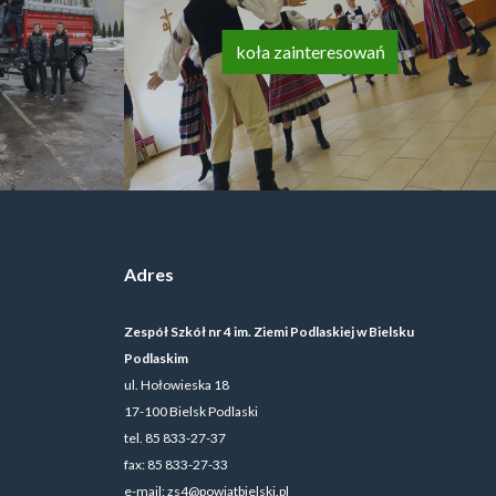
koła zainteresowań
Adres
Zespół Szkół nr 4 im. Ziemi Podlaskiej w Bielsku
Podlaskim
ul. Hołowieska 18
17-100 Bielsk Podlaski
tel. 85 833-27-37
fax: 85 833-27-33
e-mail:
zs4@powiatbielski.pl