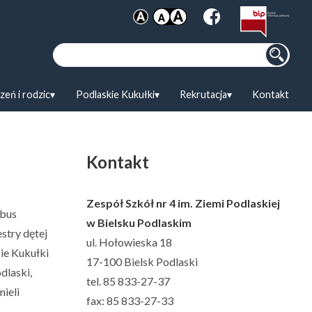
Szukaj:
zeń i rodzic
Podlaskie Kukułki
Rekrutacja
Kontakt
Kontakt
Zespół Szkół nr 4 im. Ziemi Podlaskiej
ibus
w Bielsku Podlaskim
stry dętej
ul. Hołowieska 18
ie Kukułki
17-100 Bielsk Podlaski
dlaski,
tel. 85 833-27-37
ieli
fax: 85 833-27-33