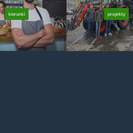
kierunki
projekty