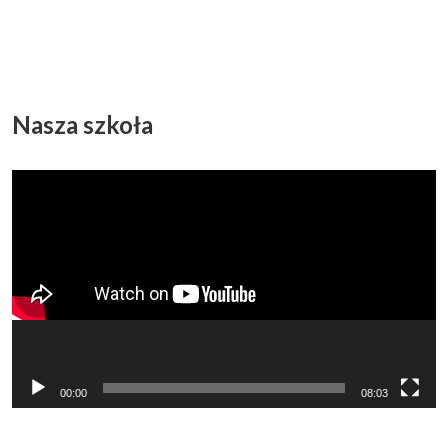
Nasza szkoła
Odtwarzacz
video
00:00
08:03