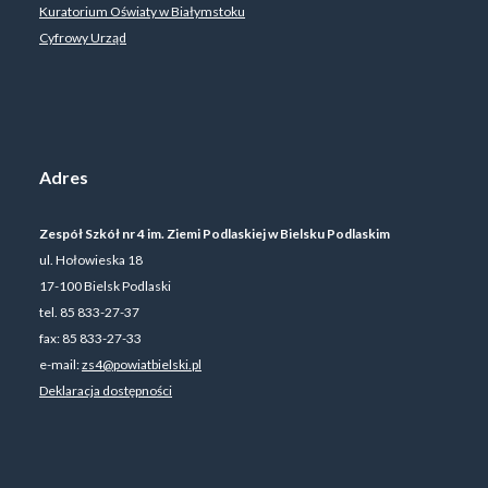
Kuratorium Oświaty w Białymstoku
Cyfrowy Urząd
Adres
Zespół Szkół nr 4 im. Ziemi Podlaskiej w Bielsku Podlaskim
ul. Hołowieska 18
17-100 Bielsk Podlaski
tel. 85 833-27-37
fax: 85 833-27-33
e-mail:
zs4@powiatbielski.pl
Deklaracja dostępności