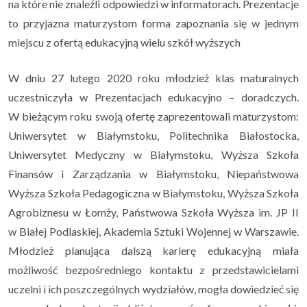
na które nie znaleźli odpowiedzi w informatorach.
Prezentacje
to przyjazna maturzystom forma zapoznania się w jednym
miejscu z ofertą edukacyjną wielu szkół wyższych
W dniu 27 lutego 2020 roku młodzież klas maturalnych
uczestniczyła
w Prezentacjach edukacyjno – doradczych.
W bieżącym roku swoją ofertę
zaprezentowali maturzystom:
Uniwersytet w Białymstoku, Politechnika
Białostocka,
Uniwersytet Medyczny w Białymstoku, Wyższa Szkoła
Finansów
i Zarządzania w Białymstoku, Niepaństwowa
Wyższa Szkoła Pedagogiczna
w Białymstoku, Wyższa Szkoła
Agrobiznesu w Łomży, Państwowa Szkoła Wyższa
im. JP II
w Białej Podlaskiej, Akademia Sztuki Wojennej w Warszawie.
Młodzież planująca dalszą karierę edukacyjną miała
możliwość
bezpośredniego kontaktu z przedstawicielami
uczelni i ich poszczególnych
wydziałów, mogła dowiedzieć się