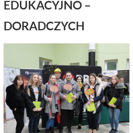
EDUKACYJNO –
Uczeń i rodzic
▼
DORADCZYCH
Podlaskie Kukułki
▼
Rekrutacja
▼
Kontakt