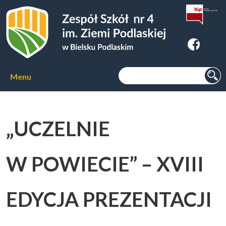
Zespoł Szkół nr 4 im. Ziemi
Podlaskiej w Bielsku Podlaskim
Szukaj:
Menu
Aktualności
„UCZELNIE
O szkole
▼
W POWIECIE” – XVIII
Kierunki kształcenia
▼
EDYCJA PREZENTACJI
Kursy zawodowe
▼
Internat