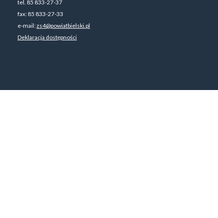
tel. 85 833-27-37
fax: 85 833-27-33
e-mail:
zs4@powiatbielski.pl
Deklaracja dostępności