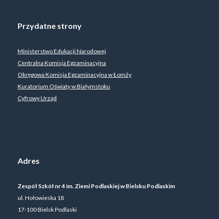
Przydatne strony
Ministerstwo Edukacji Narodowej
Centralna Komisja Egzaminacyjna
Okręgowa Komisja Egzaminacyjna w Łomży
Kuratorium Oświaty w Białymstoku
Cyfrowy Urząd
Adres
Zespół Szkół nr 4 im. Ziemi Podlaskiej w Bielsku Podlaskim
ul. Hołowieska 18
17-100 Bielsk Podlaski