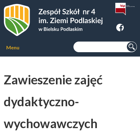
Zespoł Szkół nr 4 im. Ziemi
Podlaskiej w Bielsku Podlaskim
Szukaj:
Menu
Aktualności
Zawieszenie zajęć
O szkole
▼
dydaktyczno-
Kierunki kształcenia
▼
wychowawczych
Kursy zawodowe
▼
Internat