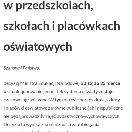
w przedszkolach,
Uczeń i rodzic
▼
szkołach i placówkach
Podlaskie Kukułki
▼
oświatowych
Rekrutacja
▼
Kontakt
Szanowni Państwo,
decyzją Ministra Edukacji Narodowej
od
12 do 25 marca
br.
funkcjonowanie jednostek systemu oświaty zostaje
czasowo ograniczone. W tym okresie przedszkola, szkoły
i placówki oświatowe zarówno publiczne, jak i niepubliczne
nie będą prowadziły zajęć dydaktyczno-wychowawczych.
Decyzja ta wynika z konieczności zapobiegania