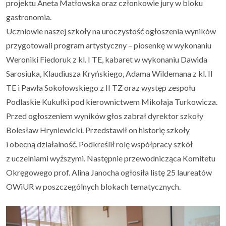
projektu Aneta Matłowska oraz członkowie jury w bloku
gastronomia.
Uczniowie naszej szkoły na uroczystość ogłoszenia wyników
przygotowali program artystyczny – piosenkę w wykonaniu
Weroniki Fiedoruk z kl. I TE, kabaret w wykonaniu Dawida
Sarosiuka, Klaudiusza Kryńskiego, Adama Wildemana z kl. II
TE i Pawła Sokołowskiego z II TZ oraz występ zespołu
Podlaskie Kukułki pod kierownictwem Mikołaja Turkowicza.
Przed ogłoszeniem wyników głos zabrał dyrektor szkoły
Bolesław Hryniewicki. Przedstawił on historię szkoły
i obecną działalność. Podkreślił rolę współpracy szkół
z uczelniami wyższymi. Następnie przewodnicząca Komitetu
Okręgowego prof. Alina Janocha ogłosiła listę 25 laureatów
OWiUR w poszczególnych blokach tematycznych.