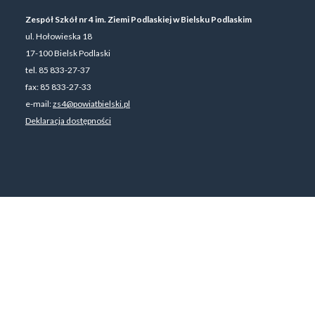
Zespół Szkół nr 4 im. Ziemi Podlaskiej w Bielsku Podlaskim
ul. Hołowieska 18
17-100 Bielsk Podlaski
tel. 85 833-27-37
fax: 85 833-27-33
e-mail:
zs4@powiatbielski.pl
Deklaracja dostępności