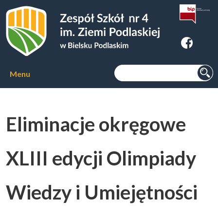
Zespoł Szkół nr 4 im. Ziemi
Podlaskiej w Bielsku Podlaskim
Szukaj:
Menu
Aktualności
Eliminacje okręgowe
O szkole
▼
XLIII edycji Olimpiady
Kierunki kształcenia
▼
Wiedzy i Umiejętności
Kursy zawodowe
▼
Internat