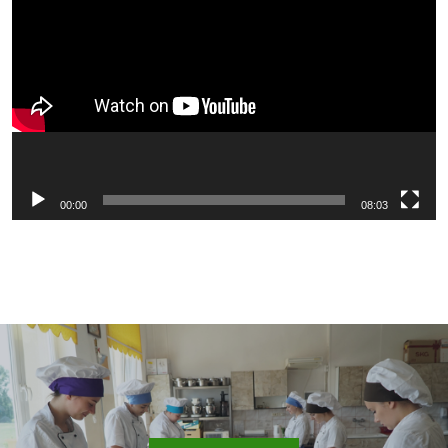
video
00:00
08:03