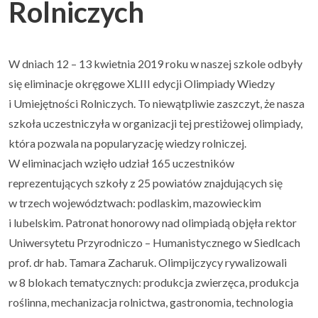
Rolniczych
Uczeń i rodzic
▼
W dniach 12 – 13 kwietnia 2019 roku w naszej szkole odbyły
Podlaskie Kukułki
▼
się eliminacje okręgowe XLIII edycji Olimpiady Wiedzy
i Umiejętności Rolniczych. To niewątpliwie zaszczyt, że nasza
Rekrutacja
▼
szkoła uczestniczyła w organizacji tej prestiżowej olimpiady,
która pozwala na popularyzację wiedzy rolniczej.
Kontakt
W eliminacjach wzięło udział 165 uczestników
reprezentujących szkoły z 25 powiatów znajdujących się
w trzech województwach: podlaskim, mazowieckim
i lubelskim. Patronat honorowy nad olimpiadą objęła rektor
Uniwersytetu Przyrodniczo – Humanistycznego w Siedlcach
prof. dr hab. Tamara Zacharuk. Olimpijczycy rywalizowali
w 8 blokach tematycznych: produkcja zwierzęca, produkcja
roślinna, mechanizacja rolnictwa, gastronomia, technologia