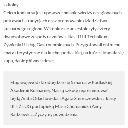
szkolny.
Celem konkursu jest upowszechnianie wiedzy o regionalnych
Uczeń i rodzic
▼
potrawach, tradycjach oraz promowanie dziedzictwa
kulinarnego regionu. W konkursie uczestniczyły cztery
Podlaskie Kukułki
▼
dwuosobowe zespoły uczniów z klas II i III Technikum
Żywienia i Usług Gastronomicznych. Przygotowali oni menu
Rekrutacja
▼
charakterystyczne dla kuchni podlaskiej, na które składała się
zupa, danie główne i deser.
Kontakt
Etap wojewódzki odbędzie się 5 marca w Podlaskiej
Akademii Kulinarnej. Naszą szkołę reprezentować
będą Anita Odachowska i Agata Smorczewska z klasy
III TŻ i UG pod opieką Marii Chomaniuk i Anny
Radziewicz. Życzymy powodzenia.