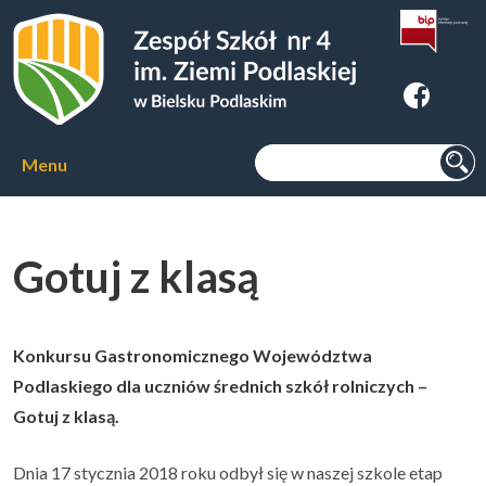
Zespoł Szkół nr 4 im. Ziemi
Podlaskiej w Bielsku Podlaskim
Szukaj:
Menu
Aktualności
Gotuj z klasą
O szkole
▼
Kierunki kształcenia
▼
Konkursu Gastronomicznego Województwa
Podlaskiego dla uczniów średnich szkół rolniczych –
Gotuj z klasą.
Kursy zawodowe
▼
Dnia 17 stycznia 2018 roku odbył się w naszej szkole etap
Internat