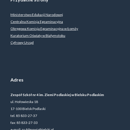
Ministerstwo Edukacji Narodowej
Centralna Komisja Egzaminacyjna
Okręgowa Komisja Egzaminacyjna w Łomży
Kuratorium Oświaty w Białymstoku
Cyfrowy Urząd
Adres
Zespół Szkół nr 4 im. Ziemi Podlaskiej w Bielsku Podlaskim
ul. Hołowieska 18
17-100 Bielsk Podlaski
tel. 85 833-27-37
fax: 85 833-27-33
e-mail:
zs4@powiatbielski.pl