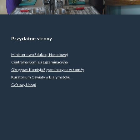
Przydatne strony
Ministerstwo Edukacji Narodowej
Centralna Komisja Egzaminacyjna
Okręgowa Komisja Egzaminacyjna w Łomży
Kuratorium Oświaty w Białymstoku
Cyfrowy Urząd