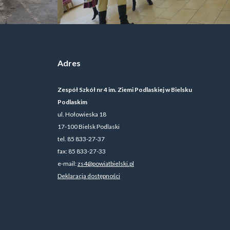
Adres
Zespół Szkół nr 4 im. Ziemi Podlaskiej w Bielsku
Podlaskim
ul. Hołowieska 18
17-100 Bielsk Podlaski
tel. 85 833-27-37
fax: 85 833-27-33
e-mail:
zs4@powiatbielski.pl
Deklaracja dostępności