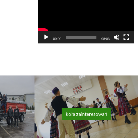
video
00:00
08:03
koła zainteresowań