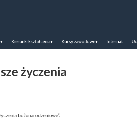
askiej w Bielsku Podlaskim
e
Kierunki kształcenia
Kursy zawodowe
Internat
Uc
jsze życzenia
 życzenia bożonarodzeniowe”.