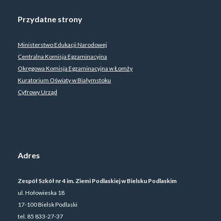
Przydatne strony
Ministerstwo Edukacji Narodowej
Centralna Komisja Egzaminacyjna
Okręgowa Komisja Egzaminacyjna w Łomży
Kuratorium Oświaty w Białymstoku
Cyfrowy Urząd
Adres
Zespół Szkół nr 4 im. Ziemi Podlaskiej w Bielsku Podlaskim
ul. Hołowieska 18
17-100 Bielsk Podlaski
tel. 85 833-27-37