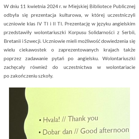
W dniu 11 kwietnia 2024 r. w Miejskiej Bibliotece Publicznej
odbyła się prezentacja kulturowa, w której uczestniczyli
Uczeń i rodzic
▼
uczniowie klas IV TI i II TI. Prezentację w języku angielskim
przedstawiły wolontariuszki Korpusu Solidarności z Serbii,
Podlaskie Kukułki
▼
Bretanii i Szwecji. Uczniowie mieli możliwość dowiedzenia się
wielu ciekawostek o zaprezentowanych krajach także
Rekrutacja
▼
poprzez zadawanie pytań po angielsku. Wolontariuszki
zachęcały również do uczestnictwa w wolontariacie
Kontakt
po zakończeniu szkoły.