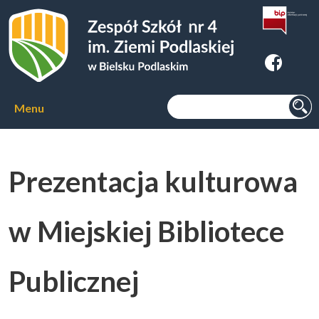
Zespoł Szkół nr 4 im. Ziemi
Podlaskiej w Bielsku Podlaskim
Szukaj:
Menu
Aktualności
Prezentacja kulturowa
O szkole
▼
w Miejskiej Bibliotece
Kierunki kształcenia
▼
Publicznej
Kursy zawodowe
▼
Internat