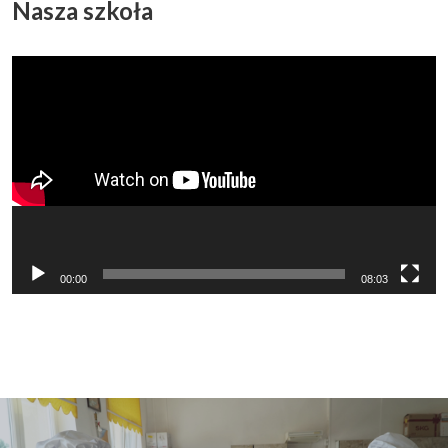
Nasza szkoła
Odtwarzacz
video
00:00
08:03