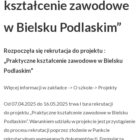
kształcenie zawodowe
Uczeń i rodzic
▼
w Bielsku Podlaskim”
Podlaskie Kukułki
▼
Rozpoczęła się rekrutacja do projektu :
Rekrutacja
▼
„Praktyczne kształcenie zawodowe w Bielsku
Podlaskim”
Kontakt
Więcej informacji w zakładce -> O szkole-> Projekty
Od 07.04.2025 do 16.05.2025 trwa I tura rekrutacji
do projektu „Praktyczne kształcenie zawodowe w Bielsku
Podlaskim”. Warunkiem udziału w projekcie jest przystąpienie
do procesu rekrutacji poprzez złożenie w Punkcie
rekrutacyjnym wymaganych dokumentów tj. Formularza