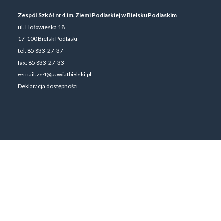
Zespół Szkół nr 4 im. Ziemi Podlaskiej w Bielsku Podlaskim
ul. Hołowieska 18
17-100 Bielsk Podlaski
tel. 85 833-27-37
fax: 85 833-27-33
e-mail:
zs4@powiatbielski.pl
Deklaracja dostępności