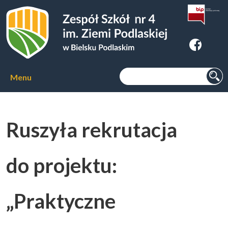
Zespoł Szkół nr 4 im. Ziemi
Podlaskiej w Bielsku Podlaskim
Szukaj:
Menu
Aktualności
Ruszyła rekrutacja
O szkole
▼
do projektu:
Kierunki kształcenia
▼
„Praktyczne
Kursy zawodowe
▼
Internat