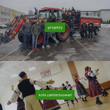
projekty
koła zainteresowań