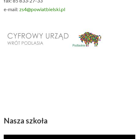
fax: 85 833-27-33
e-mail:
zs4@powiatbielski.pl
Nasza szkoła
Odtwarzacz