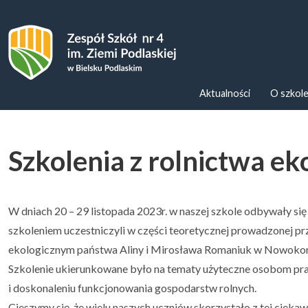
Zespoł Szkół nr 4 im. Ziemi Podl
Aktualności
O szkol
Szkolenia z rolnictwa ek
W dniach 20 – 29 listopada 2023r. w naszej szkole odbywały się
szkoleniem uczestniczyli w części teoretycznej prowadzonej pr
ekologicznym państwa Aliny i Mirosława Romaniuk w Nowokor
Szkolenie ukierunkowane było na tematy użyteczne osobom pr
i doskonaleniu funkcjonowania gospodarstw rolnych.
Cieszymy się, że wielu naszych uczniów skorzystało z tej cieka