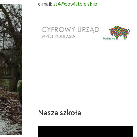
e-mail:
zs4@powiatbielski.pl
Nasza szkoła
Odtwarzacz