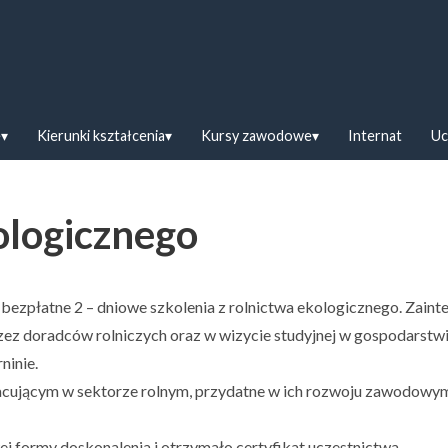
askiej w Bielsku Podlaskim
e
Kierunki kształcenia
Kursy zawodowe
Internat
Uc
ologicznego
 bezpłatne 2 – dniowe szkolenia z rolnictwa ekologicznego. Zaint
zez doradców rolniczych oraz w wizycie studyjnej w gospodarstw
ninie.
acującym w sektorze rolnym, przydatne w ich rozwoju zawodowy
wej formy doskonalenia i otrzymało certyfikat uczestnictwa.