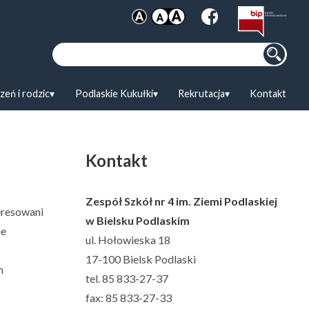
Szukaj:
zeń i rodzic
Podlaskie Kukułki
Rekrutacja
Kontakt
Kontakt
Zespół Szkół nr 4 im. Ziemi Podlaskiej
eresowani
w Bielsku Podlaskim
ie
ul. Hołowieska 18
17-100 Bielsk Podlaski
m
tel. 85 833-27-37
fax: 85 833-27-33