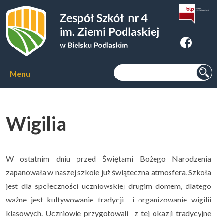
Zespoł Szkół nr 4 im. Ziemi
Podlaskiej w Bielsku Podlaskim
Szukaj:
Menu
Aktualności
Wigilia
O szkole
▼
Kierunki kształcenia
▼
W ostatnim dniu przed Świętami Bożego Narodzenia
zapanowała w naszej szkole już świąteczna atmosfera. Szkoła
jest dla społeczności uczniowskiej drugim domem, dlatego
Kursy zawodowe
▼
ważne jest kultywowanie tradycji i organizowanie wigilii
klasowych. Uczniowie przygotowali z tej okazji tradycyjne
Internat