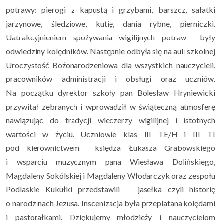
potrawy: pierogi z kapustą i grzybami, barszcz, sałatki
jarzynowe, śledziowe, kutię, dania rybne, pierniczki.
Uczeń i rodzic
▼
Uatrakcyjnieniem spożywania wigilijnych potraw były
odwiedziny kolędników. Następnie odbyła się na auli szkolnej
Podlaskie Kukułki
▼
Uroczystość Bożonarodzeniowa dla wszystkich nauczycieli,
pracowników administracji i obsługi oraz uczniów.
Rekrutacja
▼
Na początku dyrektor szkoły pan Bolesław Hryniewicki
przywitał zebranych i wprowadził w świąteczną atmosferę
Kontakt
nawiązując do tradycji wieczerzy wigilijnej i istotnych
wartości w życiu. Uczniowie klas III TE/H i III TI
pod kierownictwem księdza Łukasza Grabowskiego
i wsparciu muzycznym pana Wiesława Dolińskiego,
Magdaleny Sokólskiej i Magdaleny Włodarczyk oraz zespołu
Podlaskie Kukułki przedstawili jasełka czyli historię
o narodzinach Jezusa. Inscenizacja była przeplatana kolędami
i pastorałkami. Dziękujemy młodzieży i nauczycielom