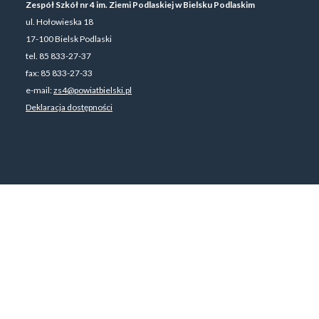
Zespół Szkół nr 4 im. Ziemi Podlaskiej w Bielsku Podlaskim
ul. Hołowieska 18
17-100 Bielsk Podlaski
tel. 85 833-27-37
fax: 85 833-27-33
e-mail:
zs4@powiatbielski.pl
Deklaracja dostępności