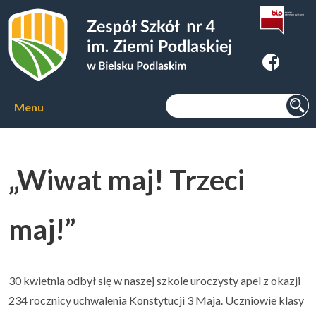
Zespoł Szkół nr 4 im. Ziemi
Podlaskiej w Bielsku Podlaskim
Szukaj:
Menu
Aktualności
„Wiwat maj! Trzeci
O szkole
▼
maj!”
Kierunki kształcenia
▼
Kursy zawodowe
▼
30 kwietnia odbył się w naszej szkole uroczysty apel z okazji
234 rocznicy uchwalenia Konstytucji 3 Maja. Uczniowie klasy
Internat