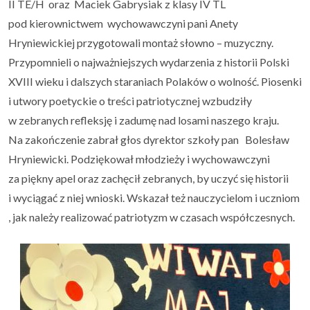
II TE/H oraz Maciek Gabrysiak z klasy IV TL
pod kierownictwem wychowawczyni pani Anety
Uczeń i rodzic
▼
Hryniewickiej przygotowali montaż słowno – muzyczny.
Przypomnieli o najważniejszych wydarzenia z historii Polski
Podlaskie Kukułki
▼
XVIII wieku i dalszych staraniach Polaków o wolność. Piosenki
i utwory poetyckie o treści patriotycznej wzbudziły
Rekrutacja
▼
w zebranych refleksję i zadumę nad losami naszego kraju.
Na zakończenie zabrał głos dyrektor szkoły pan Bolesław
Kontakt
Hryniewicki. Podziękował młodzieży i wychowawczyni
za piękny apel oraz zachęcił zebranych, by uczyć się historii
i wyciągać z niej wnioski. Wskazał też nauczycielom i uczniom
, jak należy realizować patriotyzm w czasach współczesnych.