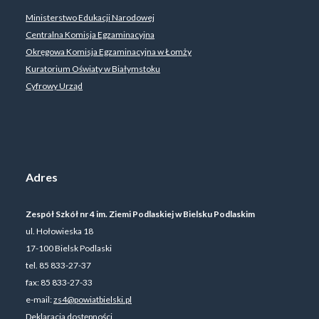
Ministerstwo Edukacji Narodowej
Centralna Komisja Egzaminacyjna
Okręgowa Komisja Egzaminacyjna w Łomży
Kuratorium Oświaty w Białymstoku
Cyfrowy Urząd
Adres
Zespół Szkół nr 4 im. Ziemi Podlaskiej w Bielsku Podlaskim
ul. Hołowieska 18
17-100 Bielsk Podlaski
tel. 85 833-27-37
fax: 85 833-27-33
e-mail:
zs4@powiatbielski.pl
Deklaracja dostępności