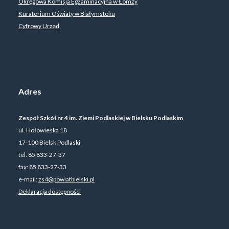
Okręgowa Komisja Egzaminacyjna w Łomży
Kuratorium Oświaty w Białymstoku
Cyfrowy Urząd
Adres
Zespół Szkół nr 4 im. Ziemi Podlaskiej w Bielsku Podlaskim
ul. Hołowieska 18
17-100 Bielsk Podlaski
tel. 85 833-27-37
fax: 85 833-27-33
e-mail:
zs4@powiatbielski.pl
Deklaracja dostępności