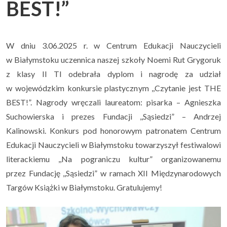
BEST!”
Uczeń i rodzic
▼
W dniu 3.06.2025 r. w Centrum Edukacji Nauczycieli
Podlaskie Kukułki
▼
w Białymstoku uczennica naszej szkoły Noemi Rut Grygoruk
z klasy II TI odebrała dyplom i nagrodę za udział
Rekrutacja
▼
w wojewódzkim konkursie plastycznym ,,Czytanie jest THE
BEST!”. Nagrody wręczali laureatom: pisarka – Agnieszka
Kontakt
Suchowierska i prezes Fundacji ,,Sąsiedzi” – Andrzej
Kalinowski. Konkurs pod honorowym patronatem Centrum
Edukacji Nauczycieli w Białymstoku towarzyszył festiwalowi
literackiemu ,,Na pograniczu kultur” organizowanemu
przez Fundację ,,Sąsiedzi” w ramach XII Międzynarodowych
Targów Książki w Białymstoku. Gratulujemy!