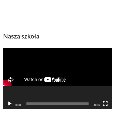
Nasza szkoła
Odtwarzacz
video
00:00
08:03