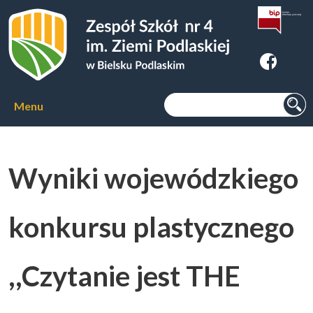
Zespoł Szkół nr 4 im. Ziemi
Podlaskiej w Bielsku Podlaskim
Szukaj:
Menu
Aktualności
Wyniki wojewódzkiego
O szkole
▼
konkursu plastycznego
Kierunki kształcenia
▼
,,Czytanie jest THE
Kursy zawodowe
▼
Internat