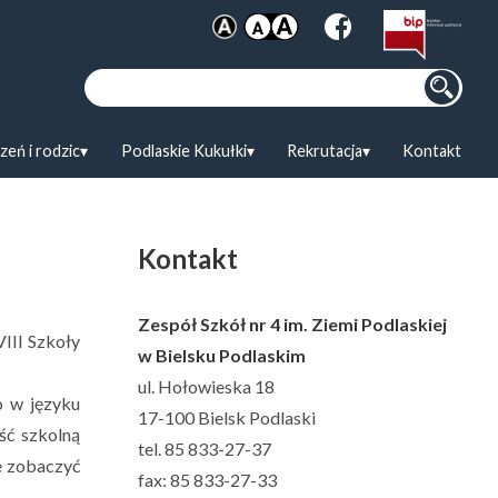
Szukaj:
zeń i rodzic
Podlaskie Kukułki
Rekrutacja
Kontakt
Kontakt
Zespół Szkół nr 4 im. Ziemi Podlaskiej
III Szkoły
w Bielsku Podlaskim
ul. Hołowieska 18
o w języku
17-100 Bielsk Podlaski
ść szkolną
tel. 85 833-27-37
e zobaczyć
fax: 85 833-27-33