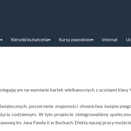
askiej w Bielsku Podlaskim
e
Kierunki kształcenia
Kursy zawodowe
Internat
Uc
polegającym na wymianie kartek wielkanocnych z uczniami klasy V
k świątecznych, poszerzenie znajomości słownictwa świąteczneg
 życiu codziennym. W tym projekcie zintegrowaliśmy społeczno
tawową im. Jana Pawła II w Boćkach. Efekty naszej pracy możeci