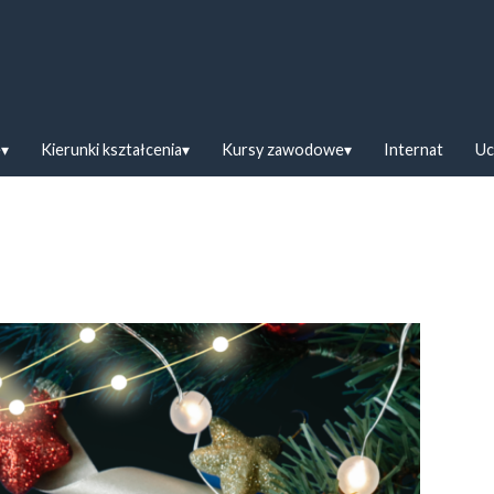
askiej w Bielsku Podlaskim
e
Kierunki kształcenia
Kursy zawodowe
Internat
Uc