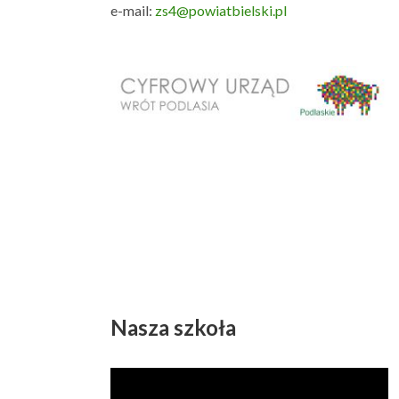
e-mail:
zs4@powiatbielski.pl
Nasza szkoła
Odtwarzacz