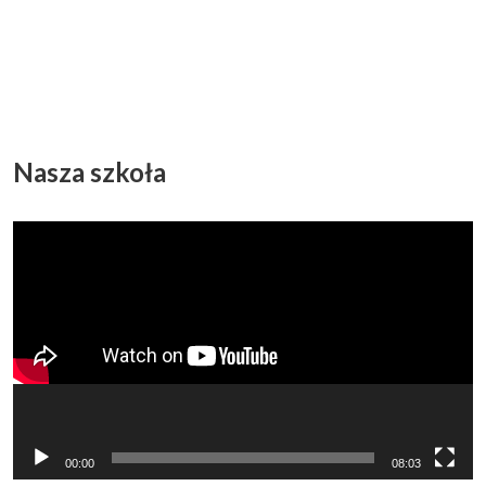
Nasza szkoła
Odtwarzacz
video
00:00
08:03