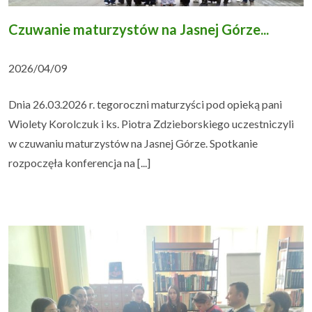
Czuwanie maturzystów na Jasnej Górze...
Uczeń i rodzic
▼
2026/04/09
Podlaskie Kukułki
▼
Dnia 26.03.2026 r. tegoroczni maturzyści pod opieką pani
Rekrutacja
▼
Wiolety Korolczuk i ks. Piotra Zdzieborskiego uczestniczyli
w czuwaniu maturzystów na Jasnej Górze. Spotkanie
Kontakt
rozpoczęła konferencja na [...]