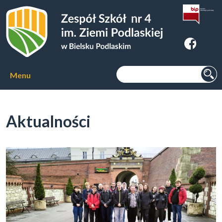
Zespoł Szkół nr 4 im. Ziemi
Podlaskiej w Bielsku Podlaskim
Szukaj:
Menu
Aktualności
Aktualności
O szkole
▼
Kierunki kształcenia
▼
Kursy zawodowe
▼
Internat