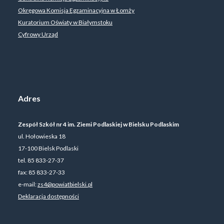
Okręgowa Komisja Egzaminacyjna w Łomży
Kuratorium Oświaty w Białymstoku
Cyfrowy Urząd
Adres
Zespół Szkół nr 4 im. Ziemi Podlaskiej w Bielsku Podlaskim
ul. Hołowieska 18
17-100 Bielsk Podlaski
tel. 85 833-27-37
fax: 85 833-27-33
e-mail:
zs4@powiatbielski.pl
Deklaracja dostępności